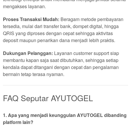
mengakses layanan.
Proses Transaksi Mudah:
Beragam metode pembayaran
tersedia, mulai dari transfer bank, dompet digital, hingga
QRIS yang diproses dengan cepat sehingga aktivitas
deposit maupun penarikan dana menjadi lebih praktis.
Dukungan Pelanggan:
Layanan customer support siap
membantu kapan saja saat dibutuhkan, sehingga setiap
kendala dapat ditangani dengan cepat dan pengalaman
bermain tetap terasa nyaman.
FAQ Seputar AYUTOGEL
1. Apa yang menjadi keunggulan AYUTOGEL dibanding
platform lain?