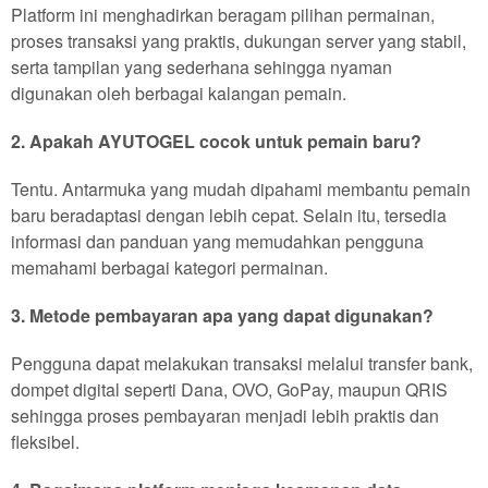
Platform ini menghadirkan beragam pilihan permainan,
proses transaksi yang praktis, dukungan server yang stabil,
serta tampilan yang sederhana sehingga nyaman
digunakan oleh berbagai kalangan pemain.
2. Apakah AYUTOGEL cocok untuk pemain baru?
Tentu. Antarmuka yang mudah dipahami membantu pemain
baru beradaptasi dengan lebih cepat. Selain itu, tersedia
informasi dan panduan yang memudahkan pengguna
memahami berbagai kategori permainan.
3. Metode pembayaran apa yang dapat digunakan?
Pengguna dapat melakukan transaksi melalui transfer bank,
dompet digital seperti Dana, OVO, GoPay, maupun QRIS
sehingga proses pembayaran menjadi lebih praktis dan
fleksibel.