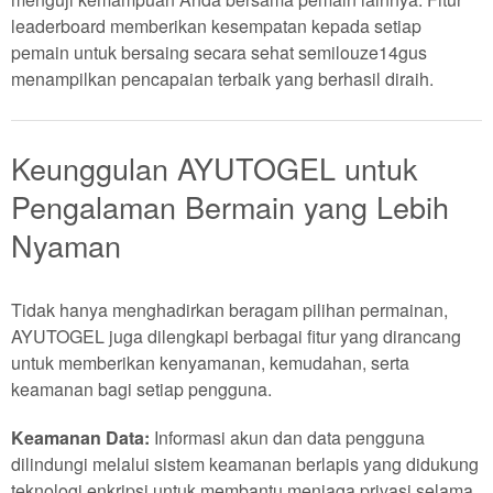
leaderboard memberikan kesempatan kepada setiap
pemain untuk bersaing secara sehat semilouze14gus
menampilkan pencapaian terbaik yang berhasil diraih.
Keunggulan AYUTOGEL untuk
Pengalaman Bermain yang Lebih
Nyaman
Tidak hanya menghadirkan beragam pilihan permainan,
AYUTOGEL juga dilengkapi berbagai fitur yang dirancang
untuk memberikan kenyamanan, kemudahan, serta
keamanan bagi setiap pengguna.
Keamanan Data:
Informasi akun dan data pengguna
dilindungi melalui sistem keamanan berlapis yang didukung
teknologi enkripsi untuk membantu menjaga privasi selama