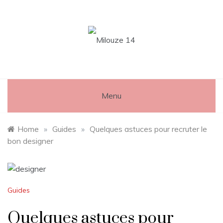
Skip
to
content
Milouze 14
Menu
Home
»
Guides
»
Quelques astuces pour recruter le
bon designer
Guides
Quelques astuces pour